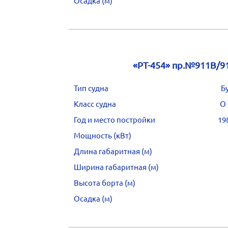
Осадка (м)
«РТ-454» пр.№911В/9
Тип судна
Б
Класс судна
О 
Год и место постройки
19
Мощность (кВт)
Длина габаритная (м)
Ширина габаритная (м)
Высота борта (м)
Осадка (м)